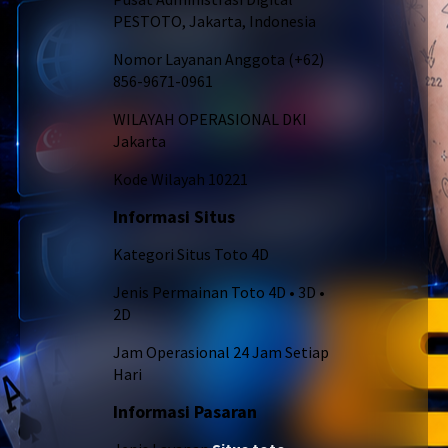
PESTOTO, Jakarta, Indonesia
Nomor Layanan Anggota
(+62)
856-9671-0961
WILAYAH OPERASIONAL
DKI
Jakarta
Kode Wilayah
10221
Informasi Situs
Kategori
Situs Toto 4D
Jenis Permainan
Toto 4D • 3D •
2D
Jam Operasional
24 Jam Setiap
Hari
Informasi Pasaran