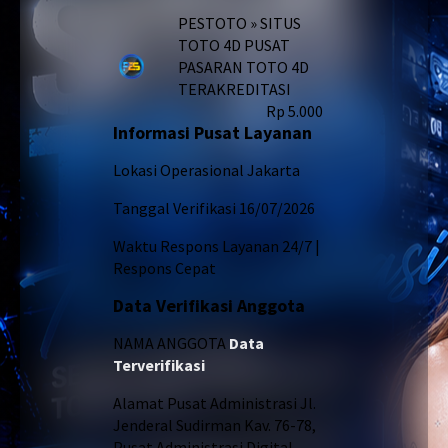
PESTOTO » SITUS
TOTO 4D PUSAT
PASARAN TOTO 4D
TERAKREDITASI
Rp 5.000
Informasi Pusat Layanan
Lokasi Operasional
Jakarta
Tanggal Verifikasi
16/07/2026
Waktu Respons
Layanan 24/7 |
Respons Cepat
Data Verifikasi Anggota
NAMA ANGGOTA
Data
Terverifikasi
Alamat Pusat Administrasi
Jl.
Jenderal Sudirman Kav. 76-78,
Pusat Administrasi Digital