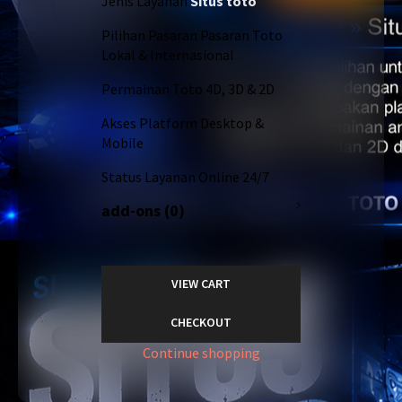
Jenis Layanan
Situs toto
Pilihan Pasaran
Pasaran Toto
Lokal & Internasional
Permainan
Toto 4D, 3D & 2D
Akses Platform
Desktop &
Mobile
Status Layanan
Online 24/7
add-ons (0)
VIEW CART
CHECKOUT
Continue shopping