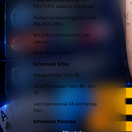
PESTOTO, Jakarta, Indonesia
Nomor Layanan Anggota
(+62)
856-9671-0961
WILAYAH OPERASIONAL
DKI
Jakarta
Kode Wilayah
10221
Informasi Situs
Kategori
Situs Toto 4D
Jenis Permainan
Toto 4D • 3D •
2D
Jam Operasional
24 Jam Setiap
Hari
Informasi Pasaran