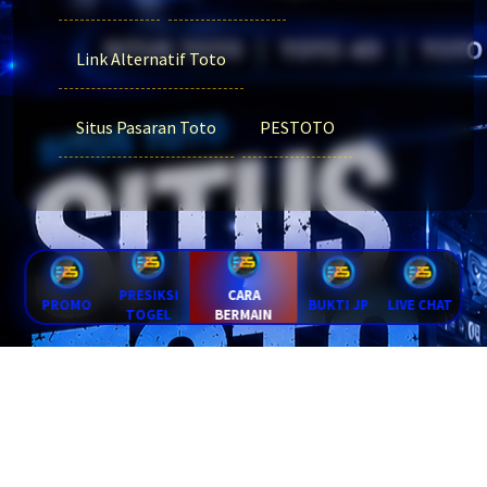
Link Alternatif Toto
Situs Pasaran Toto
PESTOTO
PRESIKSI
CARA
PROMO
BUKTI JP
LIVE CHAT
TOGEL
BERMAIN