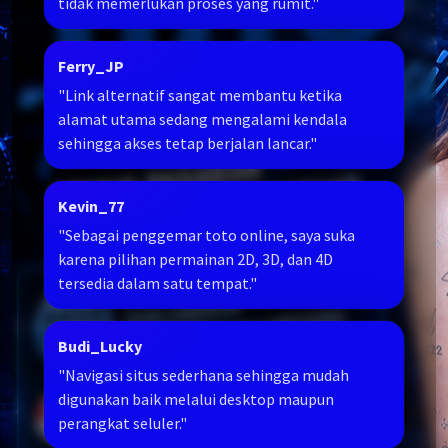
tidak memerlukan proses yang rumit."
Ferry_JP
"Link alternatif sangat membantu ketika
alamat utama sedang mengalami kendala
sehingga akses tetap berjalan lancar."
Kevin_77
"Sebagai penggemar toto online, saya suka
karena pilihan permainan 2D, 3D, dan 4D
tersedia dalam satu tempat."
Budi_Lucky
"Navigasi situs sederhana sehingga mudah
digunakan baik melalui desktop maupun
perangkat seluler."